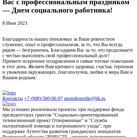
Вас с профессиональным праздником
— Днем социального работника!
8 Июн 2023
Благодарность наших опекаемых за Ваше ревностное
служение, опыт и профессионализм, за то, что Вы всегда
рядом — безгранична. Благодарим Вас за то, что продолжаете
с честью выполнять свой профессиональный долг!
Примите искренние поздравления и самые теплые пожелания
в этот день. Желаем Вам крепкого здоровья, счастья, терпения
и уважения окружающих, благополучия, любви и мира Вам и
Вашим родным.
Контакты
+7 (908)-500-96-97
anomiloserdie@bk.ru
Мы успешно реализовали проекты: при поддержке фонда
президентских грантов "Социально-ориентированный
телевизионный проект Отверженные" и "Служба
паллиативной помощи и патронажного ухода", при
поддержке Агентства развития гражданских инициатив
Ростовской области "ВМЕСТЕ - система долговременного