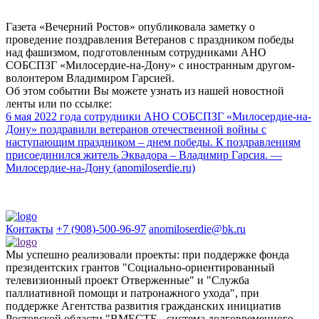
Газета «Вечерний Ростов» опубликовала заметку о
проведение поздравления Ветеранов с праздником победы
над фашизмом, подготовленным сотрудниками АНО
СОБСПЗГ «Милосердие-на-Дону» с иностранным другом-
волонтером Владимиром Гарсией.
Об этом событии Вы можете узнать из нашей новостной
ленты или по ссылке:
6 мая 2022 года сотрудники АНО СОБСПЗГ «Милосердие-на-
Дону» поздравили ветеранов отечественной войны с
наступающим праздником – днем победы. К поздравлениям
присоединился житель Эквадора – Владимир Гарсия. —
Милосердие-на-Дону (anomiloserdie.ru)
Контакты
+7 (908)-500-96-97
anomiloserdie@bk.ru
Мы успешно реализовали проекты: при поддержке фонда
президентских грантов "Социально-ориентированный
телевизионный проект Отверженные" и "Служба
паллиативной помощи и патронажного ухода", при
поддержке Агентства развития гражданских инициатив
Ростовской области "ВМЕСТЕ - система долговременного