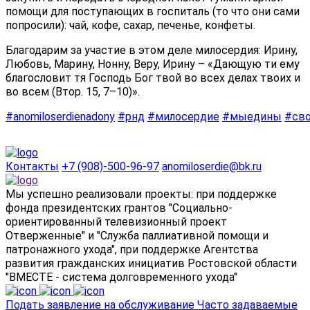
помощи для поступающих в госпиталь (то что они сами
попросили): чай, кофе, сахар, печенье, конфеты.
Благодарим за участие в этом деле милосердия: Ирину,
Любовь, Марину, Нонну, Веру, Ирину – «Дающую ти ему
благословит тя Господь Бог твой во всех делах твоих и
во всем (Втор. 15, 7–10)».
#anomiloserdienadony
#рнд
#милосердие
#мыедины
#св
Контакты
+7 (908)-500-96-97
anomiloserdie@bk.ru
Мы успешно реализовали проекты: при поддержке
фонда президентских грантов "Социально-
ориентированный телевизионный проект
Отверженные" и "Служба паллиативной помощи и
патронажного ухода", при поддержке Агентства
развития гражданских инициатив Ростовской области
"ВМЕСТЕ - система долговременного ухода"
Подать заявление на обслуживание
Часто задаваемые