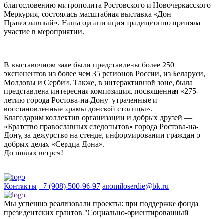
благословению митрополита Ростовского и Новочеркасского
Меркурия, состоялась масштабная выставка «Дон
Православный». Наша организация традиционно приняла
участие в мероприятии.
В выставочном зале были представлены более 250
экспонентов из более чем 35 регионов России, из Беларуси,
Молдовы и Сербии. Также, в интерактивной зоне, была
представлена интересная композиция, посвященная «275-
летию города Ростова-на-Дону: утраченные и
восстановленные храмы донской столицы».
Благодарим коллектив организации и добрых друзей —
«Братство православных следопытов» города Ростова-на-
Дону, за дежурство на стенде, информировании граждан о
добрых делах «Сердца Дона».
До новых встреч!
Контакты
+7 (908)-500-96-97
anomiloserdie@bk.ru
Мы успешно реализовали проекты: при поддержке фонда
президентских грантов "Социально-ориентированный