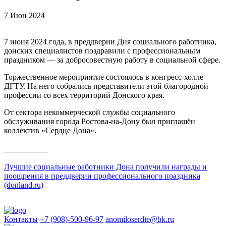
7 Июн 2024
7 июня 2024 года, в преддверии Дня социального работника,
донских специалистов поздравили с профессиональным
праздником — за добросовестную работу в социальной сфере.
Торжественное мероприятие состоялось в конгресс-холле
ДГТУ. На него собрались представители этой благородной
профессии со всех территорий Донского края.
От сектора некоммерческой службы социального
обслуживания города Ростова-на-Дону был приглашён
коллектив «Сердце Дона».
___________
Лучшие социальные работники Дона получили награды и
поощрения в преддверии профессионального праздника
(donland.ru)
Контакты
+7 (908)-500-96-97
anomiloserdie@bk.ru