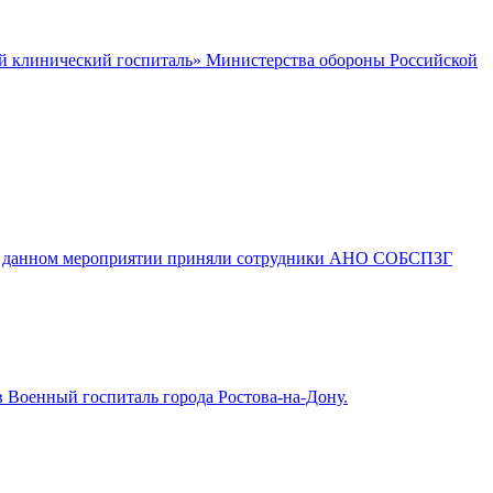
 клинический госпиталь» Министерства обороны Российской
ие в данном мероприятии приняли сотрудники АНО СОБСПЗГ
 Военный госпиталь города Ростова-на-Дону.