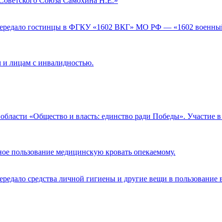
Советского Союза Самохина Н.Е.»
ередало гостинцы в ФГКУ «1602 ВКГ» МО РФ — «1602 военный
 и лицам с инвалидностью.
й области «Общество и власть: единство ради Победы». Участ
ое пользование медицинскую кровать опекаемому.
едало средства личной гигиены и другие вещи в пользование в