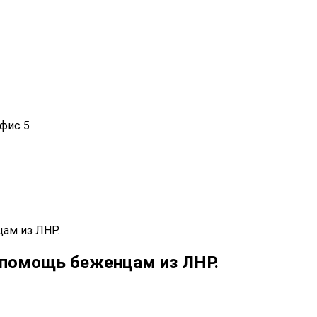
офис 5
цам из ЛНР.
 помощь беженцам из ЛНР.